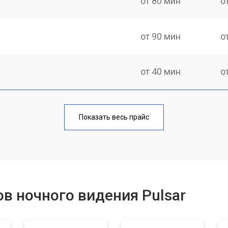
от 80 мин
о
от 90 мин
о
от 40 мин
о
от 100 мин
о
Показать весь прайс
фокусировки
от 60 мин
о
в ночного видения Pulsar