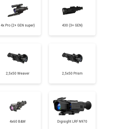
4x Pro (2+ GEN super)
430 (3+ GEN)
2,5x50 Weaver
2,5x50 Prism
4x60 B&W
Digisight LRF N970