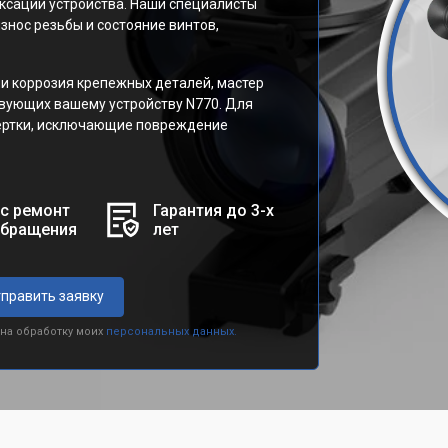
иксации устройства. Наши специалисты
знос резьбы и состояние винтов,
и коррозия крепежных деталей, мастер
вующих вашему устройству N770. Для
ертки, исключающие повреждение
с ремонт
Гарантия до 3-х
обращения
лет
править заявку
 на обработку моих
персональных данных.