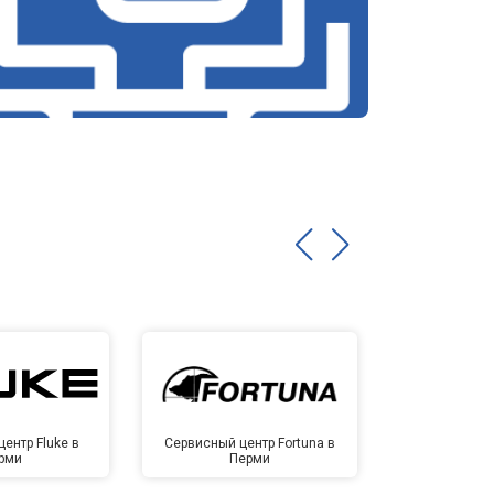
ентр Fluke в
Сервисный центр Fortuna в
Сервисный 
рми
Перми
Пе