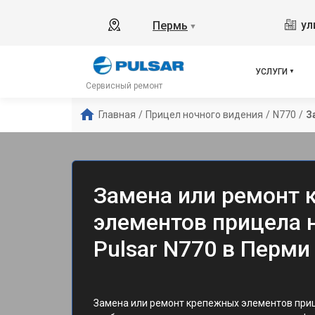
ул
Пермь
▼
УСЛУГИ
Сервисный ремонт
Главная
/
Прицел ночного видения
/
N770
/
З
Замена или ремонт
элементов прицела 
Pulsar N770 в Перми
Замена или ремонт крепежных элементов приц