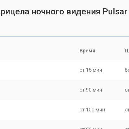
прицела ночного видения Pulsar
Время
Ц
от 15 мин
б
от 90 мин
о
от 100 мин
о