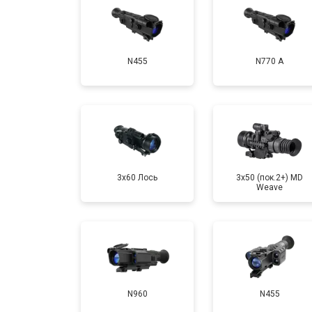
N455
N770 А
3x60 Лось
3x50 (пок.2+) MD
Weave
N960
N455