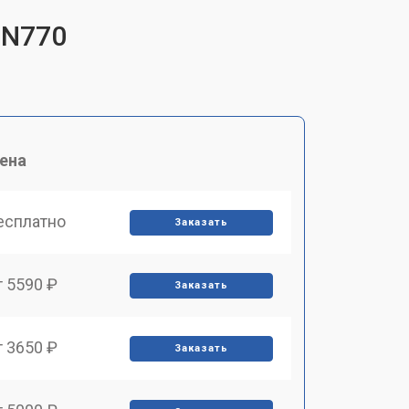
 N770
ена
есплатно
Заказать
т 5590 ₽
Заказать
т 3650 ₽
Заказать